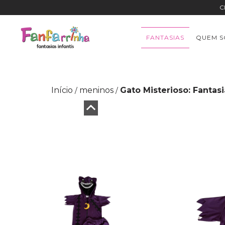
C
FANTASIAS
QUEM 
Início
meninos
Gato Misterioso: Fantas
/
/