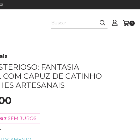
😉
0
ais
STERIOSO: FANTASIA
L COM CAPUZ DE GATINHO
HES ARTESANAIS
00
,67
SEM JUROS
E PAGAMENTO