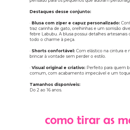
pensado para os pequenos que adoram personagen
Destaques desse conjunto:
·
Blusa com zíper e capuz personalizado:
Conf
traz carinha de gato, orelhinhas e um sorrisão di
febre Labubu. A blusa possui detalhes artesanais
todo o charme à peça.
·
Shorts confortável:
Com elástico na cintura e 
brincar à vontade sem perder o estilo.
·
Visual original e criativo:
Perfeito para quem b
comum, com acabamento impecável e um toque lúd
Tamanhos disponíveis:
Do 2 ao 16 anos.