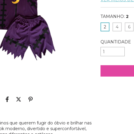
TAMANHO:
2
2
4
6
QUANTIDADE
Entregas para o
nos que querem fugir do óbvio e brilhar nas
k moderno, divertido e superconfortável,