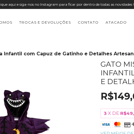
lique aqui e siga-nos no Instagram para ficar por dentro de todas as novidades 
SOMOS
TROCAS E DEVOLUÇÕES
CONTATO
ATACADO
ia Infantil com Capuz de Gatinho e Detalhes Artesan
GATO MI
INFANTI
E DETAL
R$149,
3
X DE
R$49
VER MEIOS D