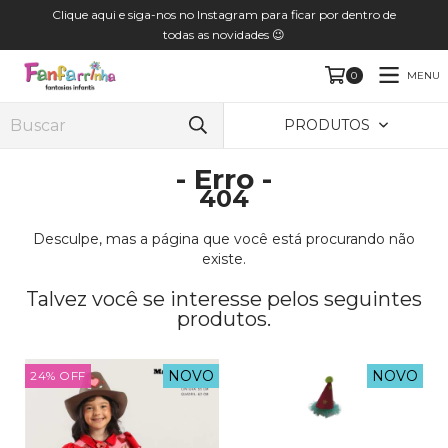
Clique aqui e siga-nos no Instagram para ficar por dentro de
todas as novidades 😉
MENU
0
PRODUTOS
- Erro -
404
Desculpe, mas a página que você está procurando não
existe.
Talvez você se interesse pelos seguintes
produtos.
NOVO
NOVO
24
%
OFF