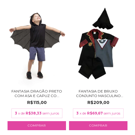
FANTASIA DRAGÃO PRETO
FANTASIA DE BRUXO
COM ASA E CAPUZ CO...
CONJUNTO MASCULINO
CON...
R$115,00
R$209,00
3
x de
R$38,33
sem juros
3
x de
R$69,67
sem juros
COMPRAR
COMPRAR