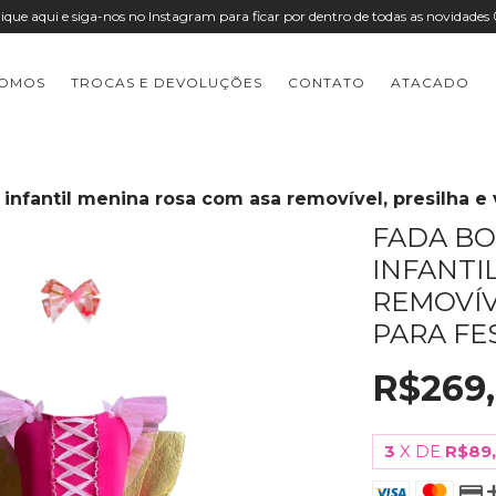
lique aqui e siga-nos no Instagram para ficar por dentro de todas as novidades 
SOMOS
TROCAS E DEVOLUÇÕES
CONTATO
ATACADO
infantil menina rosa com asa removível, presilha e 
FADA BO
INFANTI
REMOVÍV
PARA FE
R$269
3
X DE
R$89