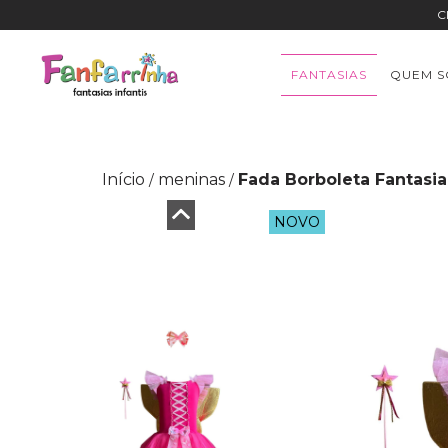
C
FANTASIAS
QUEM 
Início
meninas
Fada Borboleta Fantasia 
/
/
NOVO