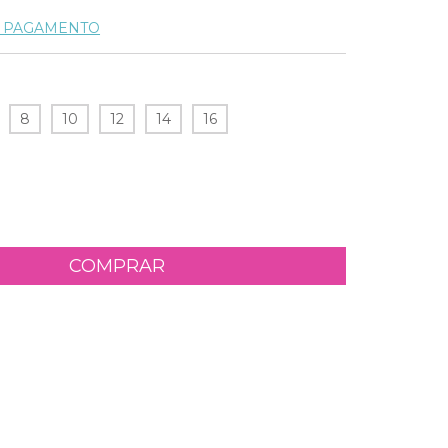
E PAGAMENTO
8
10
12
14
16
 CEP:
ALTERAR CEP